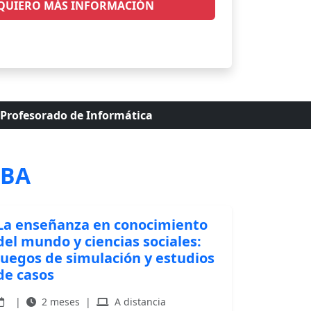
QUIERO MÁS INFORMACIÓN
gatorios
Profesorado de Informática
ABA
La enseñanza en conocimiento
del mundo y ciencias sociales:
juegos de simulación y estudios
de casos
|
2 meses
|
A distancia