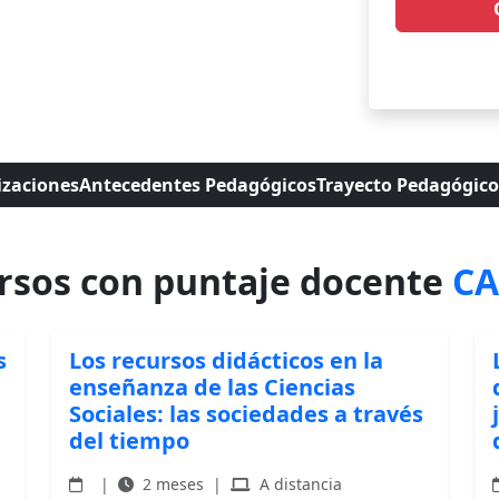
* Campos obli
izaciones
Antecedentes Pedagógicos
Trayecto Pedagógico
rsos con puntaje docente
C
s
Los recursos didácticos en la
enseñanza de las Ciencias
Sociales: las sociedades a través
del tiempo
|
2 meses
|
A distancia